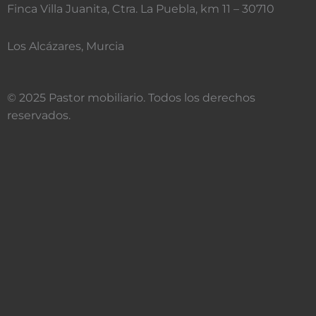
n
n
Finca Villa Juanita, Ctra. La Puebla, km 11 – 30710
-
-
f
i
Los Alcázares, Murcia
a
n
c
s
e
t
© 2025 Pastor mobiliario. Todos los derechos
b
a
reservados.
o
g
o
r
k
a
-
m
1
-
1