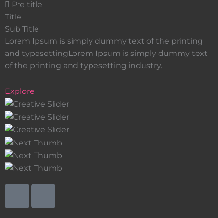
Pre title
Title
Sub Title
Lorem Ipsum is simply dummy text of the printing
and typesettingLorem Ipsum is simply dummy text
of the printing and typesetting industry.
Explore
I
I
c
c
o
o