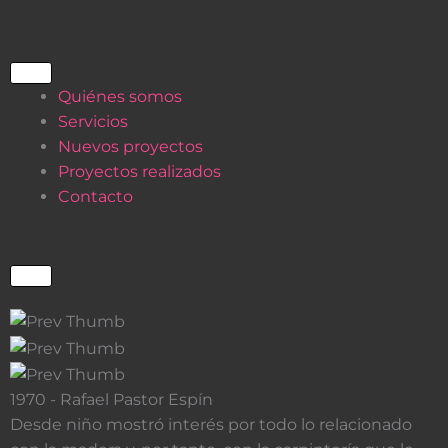
Ir
al
contenido
Quiénes somos
Servicios
Nuevos proyectos
Proyectos realizados
Contacto
1970 - Rafael Pastor Espín
Desde niño mostró interés por todo lo relacionado