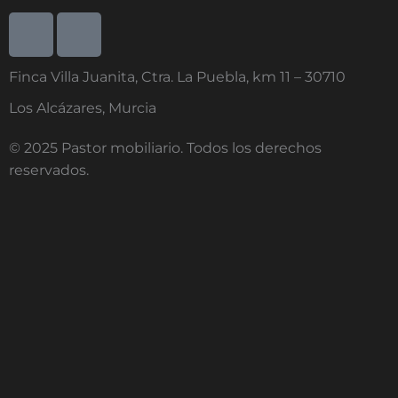
I
I
c
c
o
o
Finca Villa Juanita, Ctra. La Puebla, km 11 – 30710
n
n
-
-
Los Alcázares, Murcia
f
i
© 2025 Pastor mobiliario. Todos los derechos
a
n
reservados.
c
s
e
t
b
a
o
g
o
r
k
a
-
m
1
-
1